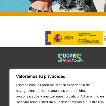
En SUGAR’S MAGIC SL llevamos más de 60 año
creando caramelos duros tridimensionales con
Valoramos tu privacidad
palo, destacando por nuestra innovación y talle
Usamos cookies para mejorar su experiencia de
propio para diseños únicos.
navegación, mostrarle anuncios o contenidos
personalizados y analizar nuestro tráfico. Al hacer clic en
“Aceptar todo” usted da su consentimiento a nuestro uso