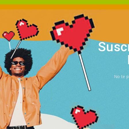
Suscr
No te p