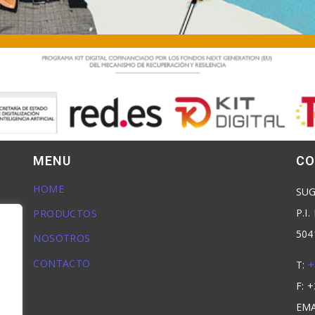
MENU
CO
HOME
SUG
s
P.I
PRODUCTOS
504
NOSOTROS
r
CONTACTO
T:
+
F: 
EMA