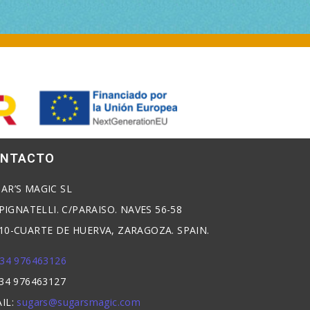
NTACTO
AR’S MAGIC SL
. PIGNATELLI. C/PARAISO. NAVES 56-58
10-CUARTE DE HUERVA, ZARAGOZA. SPAIN.
34 976463126
+34 976463127
IL:
sugars@sugarsmagic.com