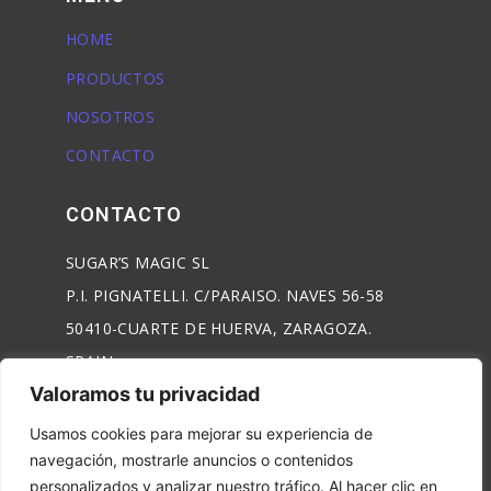
HOME
PRODUCTOS
NOSOTROS
CONTACTO
CONTACTO
SUGAR’S MAGIC SL
P.I. PIGNATELLI. C/PARAISO. NAVES 56-58
50410-CUARTE DE HUERVA, ZARAGOZA.
SPAIN.
Valoramos tu privacidad
T:
+34 976463126
Usamos cookies para mejorar su experiencia de
F: +34 976463127
navegación, mostrarle anuncios o contenidos
EMAIL:
sugars@sugarsmagic.com
personalizados y analizar nuestro tráfico. Al hacer clic en