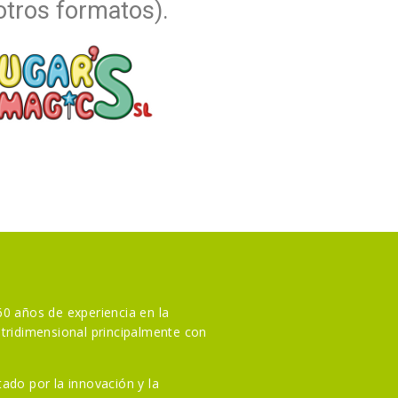
otros formatos).
0 años de experiencia en la
tridimensional principalmente con
ado por la innovación y la