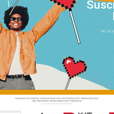
Suscr
No te p